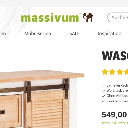
ten
Möbelserien
SALE
Inspiration
WAS
Durchschnit
Lamellen-Sch
Weiß lackiert
Ohne Abflussl
Zwei Schubkä
549,00
Preise inkl. MwSt. 