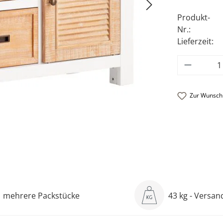
Produkt-
Nr.:
Lieferzeit:
Produkt
Zur Wunschl
mehrere Packstücke
43 kg - Versa