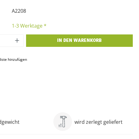
A2208
1-3 Werktage *
 Anzahl: Gib den gewünschten Wert ein o
IN DEN WARENKORB
iste hinzufügen
ndgewicht
wird zerlegt geliefert