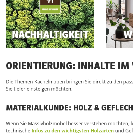
NACHHALTIGKEIT
W
https://massivum.de/Wissenswertes/Nachhaltigkeit/
https://mas
ORIENTIERUNG: INHALTE IM
Die Themen-Kacheln oben bringen Sie direkt zu den passe
Sie tiefer einsteigen möchten.
MATERIALKUNDE: HOLZ & GEFLECH
Wenn Sie Massivholzmöbel besser verstehen möchten, lohn
technische
Infos zu den wichtigsten Holzarten
und Gefl