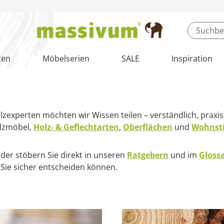
ten
Möbelserien
SALE
Inspiration
lzexperten möchten wir Wissen teilen – verständlich, praxi
olzmöbel,
Holz- & Geflechtarten
,
Oberflächen
und
Wohnsti
oder stöbern Sie direkt in unseren
Ratgebern
und im
Gloss
 Sie sicher entscheiden können.