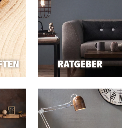
FTEN
RATGEBER
enswertes/Holzeigenschaften/
https://massivum.de/Wissenswertes/Ratg