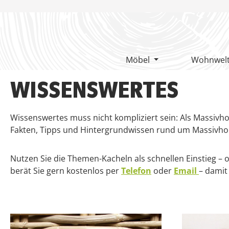
m Hauptinhalt springen
Zur Suche springen
Zur Hauptnavigation springen
Möbel
Wohnwel
WISSENSWERTES
Wissenswertes muss nicht kompliziert sein: Als Massivho
Fakten, Tipps und Hintergrundwissen rund um Massivh
Nutzen Sie die Themen-Kacheln als schnellen Einstieg – 
berät Sie gern kostenlos per
Telefon
oder
Email
– damit