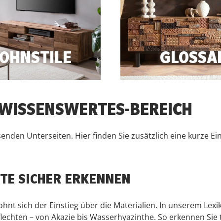
OHNSTILE
GLOSSA
sivum.de/Wissenswertes/Wohnstile/
https://massivum.de/Wiss
 WISSENSWERTES-BEREICH
nden Unterseiten. Hier finden Sie zusätzlich eine kurze E
TE SICHER ERKENNEN
t sich der Einstieg über die Materialien. In unserem Lexi
echten – von Akazie bis Wasserhyazinthe. So erkennen Sie