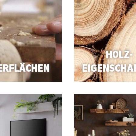
HOLZ-
ERFLÄCHEN
EIGENSCHA
rten/
sivum.de/Wissenswertes/Oberflaechen/
https://massivum.de/Wiss