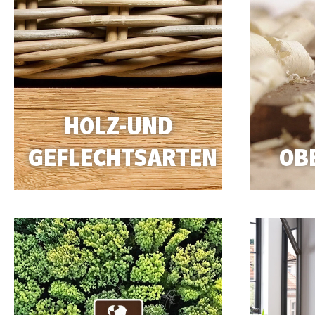
HOLZ-UND
GEFLECHTSARTEN
OB
https://massivum.de/Wissenswertes/Holz-und-Geflechta
https://mas