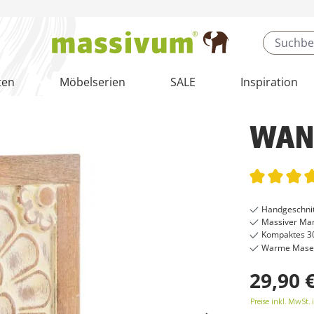
ten
Möbelserien
SALE
Inspiration
WAN
Durchschnit
Handgeschni
Massiver Ma
Kompaktes 30
Warme Maserun
29,90 
Preise inkl. MwSt. 