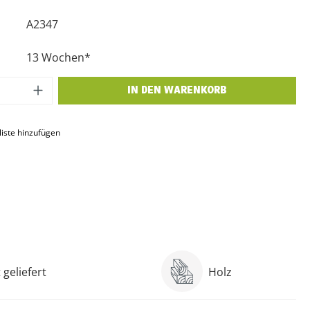
A2347
13 Wochen*
 Anzahl: Gib den gewünschten Wert ein o
IN DEN WARENKORB
iste hinzufügen
geliefert
Holz