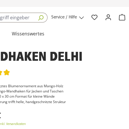
Service / Hilfe
Wissenswertes
DHAKEN DELHI
tliche Bewertung von 5 von 5 Sternen
tztes Blumenornament aus Mango-Holz
ngo-Wandhaken für Jacken und Taschen
 x 30 cm Format für kleine Wände
g trifft helle, handgeschnitzte Struktur
€
inkl. Versandkosten