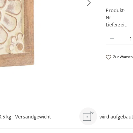
Produkt-
Nr.:
Lieferzeit:
Produkt
Zur Wunschl
0.5 kg - Versandgewicht
wird aufgebaut 