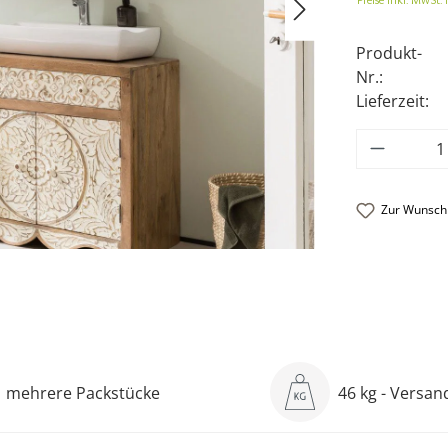
Preise inkl. MwSt. 
Produkt-
Nr.:
Lieferzeit:
Produkt
Zur Wunschl
mehrere Packstücke
46 kg - Versa