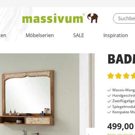
ten
Möbelserien
SALE
Inspiration
BADM
Durchschnit
Massiv-Mango
Handgeschnit
Zweiflügelig
Spiegelmodul
Kompakte Maß
499,00