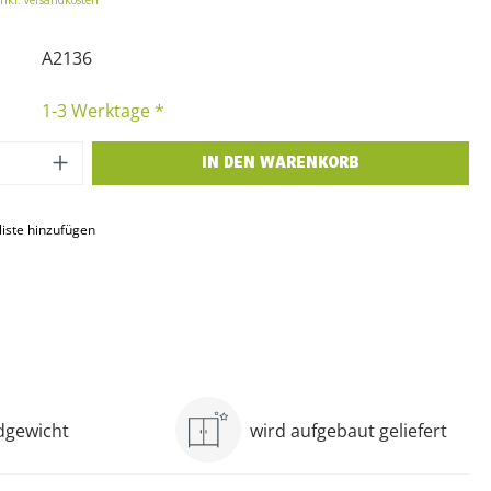
inkl. Versandkosten
A2136
1-3 Werktage *
 Anzahl: Gib den gewünschten Wert ein o
IN DEN WARENKORB
iste hinzufügen
ndgewicht
wird aufgebaut geliefert