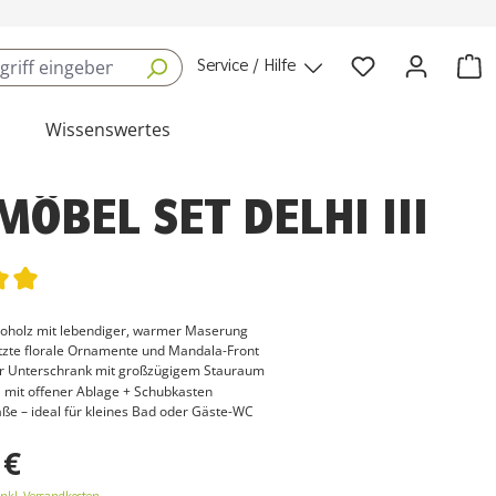
Service / Hilfe
Wissenswertes
ÖBEL SET DELHI III
tliche Bewertung von 5 von 5 Sternen
holz mit lebendiger, warmer Maserung
zte florale Ornamente und Mandala-Front
er Unterschrank mit großzügigem Stauraum
 mit offener Ablage + Schubkasten
e – ideal für kleines Bad oder Gäste-WC
 €