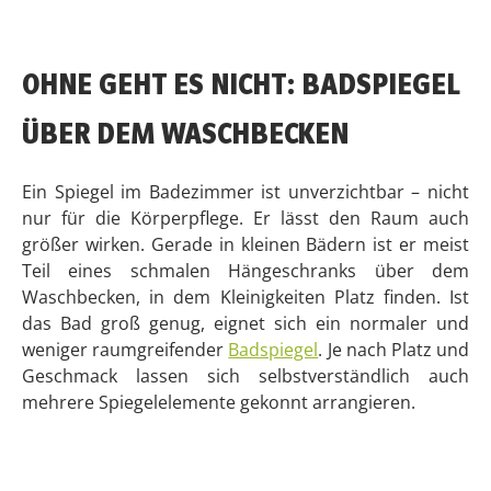
Kombination mit einer Kommode und einem
Hängeschrank. So haben Sie
genug Stauraum für all
die kleinen Dinge
, die Sie im Bad brauchen:
Handtücher, Badetücher, Pflegeprodukte, Kosmetika
und vieles mehr.
UNSERE 5 TOP-TIPPS:
Einzelne Regale,
Handtuchhalter
und Wandhaken
für Handtücher und Vitrinen lockern ein
Badezimmer-Set aus Holz auf und lassen den
Raum größer wirken.
Vitrinen und Regale bringen schöne
Badaccessoires wie Parfümflacons optimal zur
Geltung.
Wenn Sie offene Regalelemente wählen, können