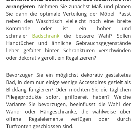
1-3 Werktage *
Der Kauf einer kompletten Badkombination ist bei
massivum nicht nur
günstiger als der Einzelkauf
. Er
hat noch einen weiteren großen Vorteil: Da es
Komplettsets für jeden Wohnstil und Geschmack gibt,
sparen Sie sich die zeitraubende Recherche nach
passenden Einzelmöbeln. Wie umfangreich ein
Badmöbel-Set aus Holz ausfallen darf, hängt natürlich
von der Größe des Badezimmers ab. Eine kleine
Badkombination aus Waschbeckenunterschrank,
Spiegel- und Hängeschrank passt selbst in die kleinste
Großstadtwohnung. Ist das Bad groß genug, darf es
auch ein hoher Wandschrank mit oder ohne Vitrinen-
und Regalelemente sein, beispielsweise in