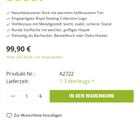
Durchschnittliche Bewertung von 4.5 von 5 Sternen
Naturbelassener Kork mit warmem hellbraunem Ton
Eingeprägtes Royal Seating Collection-Logo
Hohlkorpus mit Metallgestell: leicht, stabil, sicherer Stand
Runde Sitzfläche mit weicher, griffiger Haptik
Vielseitig als Barhocker, Beistelltisch oder Deko-Hocker
99,90 €
Preise inkl. MwSt. inkl. Versandkosten
Produkt-Nr.:
A2722
Lieferzeit:
1-3 Werktage *
Produkt Anzahl: Gib den gewünschten Wer
IN DEN WARENKORB
Zur Wunschliste hinzufügen