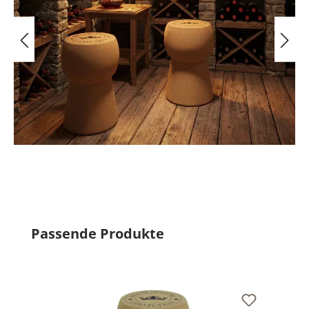
Produktgalerie überspringen
Passende Produkte