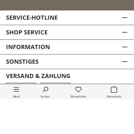
SERVICE-HOTLINE
SHOP SERVICE
INFORMATION
Hängeschrank Osbon Akazie -
SONSTIGES
Metallgriffe Schwarz
149,00 €
VERSAND & ZAHLUNG
Lieferzeit:
1-3 Werktage *
Menü
Suchen
Wunschliste
Warenkorb