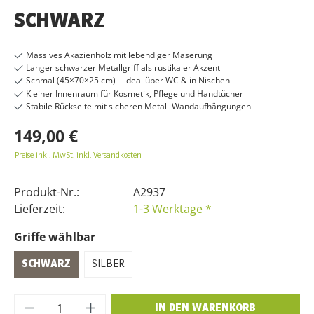
SCHWARZ
Massives Akazienholz mit lebendiger Maserung
Langer schwarzer Metallgriff als rustikaler Akzent
Schmal (45×70×25 cm) – ideal über WC & in Nischen
Kleiner Innenraum für Kosmetik, Pflege und Handtücher
Stabile Rückseite mit sicheren Metall‑Wandaufhängungen
149,00 €
Preise inkl. MwSt. inkl. Versandkosten
Produkt-Nr.:
A2937
Lieferzeit:
1-3 Werktage *
Griffe wählbar
SCHWARZ
SILBER
Produkt Anzahl: Gib den gewünschten Wer
IN DEN WARENKORB