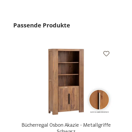
Produktgalerie überspringen
Passende Produkte
Bücherregal Osbon Akazie - Metallgriffe
Schwarz