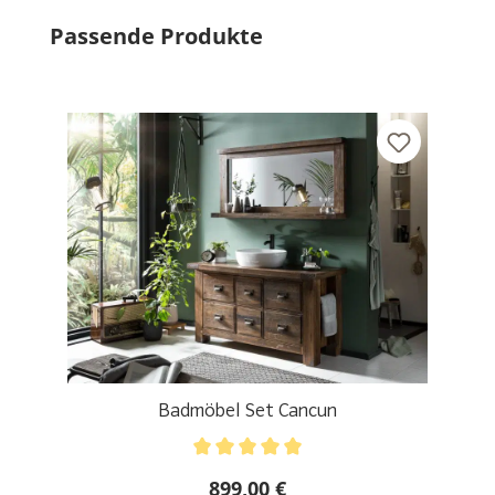
Produktgalerie überspringen
Passende Produkte
Badmöbel Set Cancun
Durchschnittliche Bewertung von 5 von 5 Sternen
899,00 €