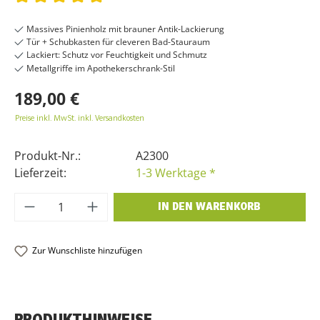
Durchschnittliche Bewertung von 5 von 5 Sternen
Massives Pinienholz mit brauner Antik-Lackierung
Tür + Schubkasten für cleveren Bad-Stauraum
Lackiert: Schutz vor Feuchtigkeit und Schmutz
Metallgriffe im Apothekerschrank-Stil
189,00 €
Preise inkl. MwSt. inkl. Versandkosten
Produkt-Nr.:
A2300
Lieferzeit:
1-3 Werktage *
Produkt Anzahl: Gib den gewünschten Wer
IN DEN WARENKORB
Zur Wunschliste hinzufügen