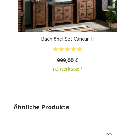
Badmöbel Set Cancun II
Durchschnittliche Bewertung von 5 von 5 Sternen
999,00 €
1-3 Werktage *
Produktgalerie überspringen
Ähnliche Produkte