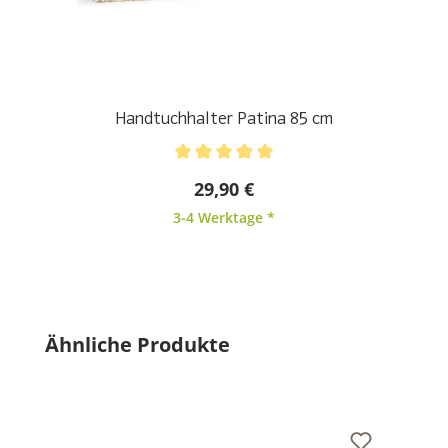
Handtuchhalter Patina 85 cm
Durchschnittliche Bewertung von 5 von 5 Sternen
29,90 €
3-4 Werktage *
Produktgalerie überspringen
Ähnliche Produkte