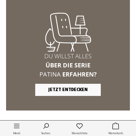
DU WILLST ALLES
ÜBER DIE SERIE
PATINA
ERFAHREN?
JETZT ENTDECKEN
Waschbeckenunterschrank Patina
229,00 €
Lieferzeit:
3-4 Werktage *
Menü
Suchen
Wunschliste
Warenkorb