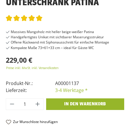
UNTERSCHRANK PATINA
Durchschnittliche Bewertung von 5 von 5 Sternen
Massives Mangoholz mit heller beige-weißer Patina
Handgefertigtes Unikat mit sichtbarer Maserungsstruktur
Offene Rückwand mit Siphonausschnitt für einfache Montage
Kompakte Maße 73×61×33 cm – ideal für Gäste-WC
229,00 €
Preise inkl. MwSt. inkl. Versandkosten
Produkt-Nr.:
A00001137
Lieferzeit:
3-4 Werktage *
Produkt Anzahl: Gib den gewünschten Wer
IN DEN WARENKORB
Zur Wunschliste hinzufügen