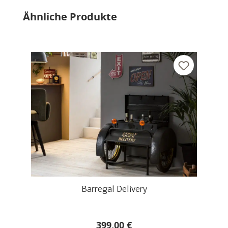
Produktgalerie überspringen
Ähnliche Produkte
Barregal Delivery
399,00 €