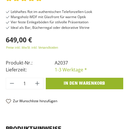
360° & RAUMANSICHT
Durchschnittliche Bewertung von 5 von 5 Sternen
Lebhaftes Rot im authentischen Telefonzellen-Look
Mangoholz-MDF mit Glasfront für warme Optik
Vier feste Einlegeböden für stilvolle Präsentation
Ideal als Bar, Bücherregal oder dekorative Vitrine
649,00 €
Preise inkl. MwSt. inkl. Versandkosten
Produkt-Nr.:
A2037
Lieferzeit:
1-3 Werktage *
Produkt Anzahl: Gib den gewünschten Wer
IN DEN WARENKORB
Zur Wunschliste hinzufügen