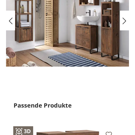
Produktgalerie überspringen
Passende Produkte
3D