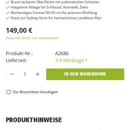
Braun lackierte Oberfläche mit authentischen Scharten
Integrierte Ablage für Schlüssel, Kosmetik, Deko
Rechteckiges Format 56×65 cm für präzisen Blickfang
Passt zur Sydney-Serie für harmonisches Landhaus-Flair
149,00 €
Preise inkl. MwSt. inkl. Versandkosten
Produkt-Nr.:
A2686
Lieferzeit:
3-4 Werktage *
Produkt Anzahl: Gib den gewünschten Wer
IN DEN WARENKORB
Zur Wunschliste hinzufügen
PRODUKTHINWEISE