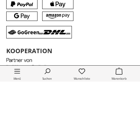
Spiegel Sydney Pinie 56x65
KOOPERATION
149,00 €
Lieferzeit:
3-4 Werktage *
Menü
Suchen
Wunschliste
Warenkorb
Impressum
Datenschutz
Widerruf
AGB
Copyright © 2026 by massivum | Eine Marke der
Woodkings GmbH
Alle Preise inkl. gesetzl. Mehrwertsteuer zzgl.
Versandkosten
und ggf. Nachnahmegebühren, wenn