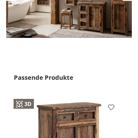
Produktgalerie überspringen
Passende Produkte
3D