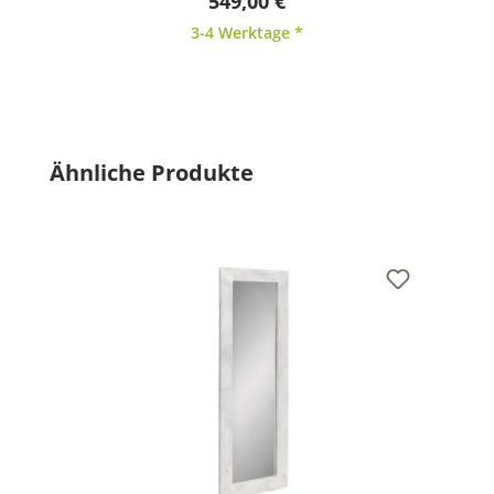
549,00 €
3-4 Werktage *
Produktgalerie überspringen
Ähnliche Produkte