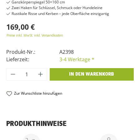
Ganzkörperspiegel 50×160 cm
Zwei Haken für Schlüssel, Schmuck oder Hundeleine
Rustikale Risse und Kerben – jede Oberfläche einzigartig
169,00 €
Preise inkl. MwSt. inkl. Versandkosten
Produkt-Nr.:
A2398
Lieferzeit:
3-4 Werktage *
Produkt Anzahl: Gib den gewünschten Wer
IN DEN WARENKORB
Zur Wunschliste hinzufügen
PRODUKTHINWEISE