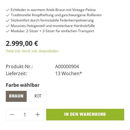
Echtleder in warmem Antik-Braun mit Vintage-Patina
Traditionelle Knopfheftung und geschwungene Rolllenen
Sitzkomfort durch formstabile Federkernpolsterung
Massives Holzgestell und montierbare Hartholzfüße
Modular: 2-Sitzer + 3-Sitzer für einfachen Transport
2.999,00 €
Preise inkl. MwSt. inkl. Versandkosten
Produkt-Nr.:
A00000904
Lieferzeit:
13 Wochen*
Farbe wählbar
BRAUN
ROT
Produkt Anzahl: Gib den gewünschten Wer
IN DEN WARENKORB