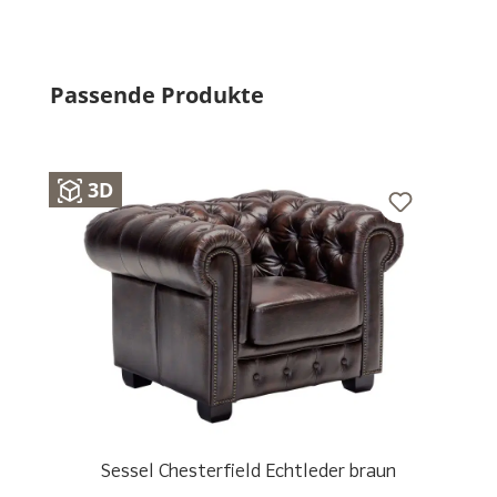
Produktgalerie überspringen
Passende Produkte
3D
Sessel Chesterfield Echtleder braun