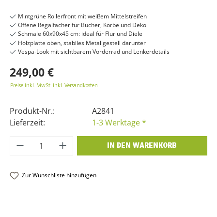
Mintgrüne Rollerfront mit weißem Mittelstreifen
Offene Regalfächer für Bücher, Körbe und Deko
Schmale 60x90x45 cm: ideal für Flur und Diele
Holzplatte oben, stabiles Metallgestell darunter
Vespa-Look mit sichtbarem Vorderrad und Lenkerdetails
249,00 €
Preise inkl. MwSt. inkl. Versandkosten
Produkt-Nr.:
A2841
Lieferzeit:
1-3 Werktage *
Produkt Anzahl: Gib den gewünschten Wer
IN DEN WARENKORB
Zur Wunschliste hinzufügen