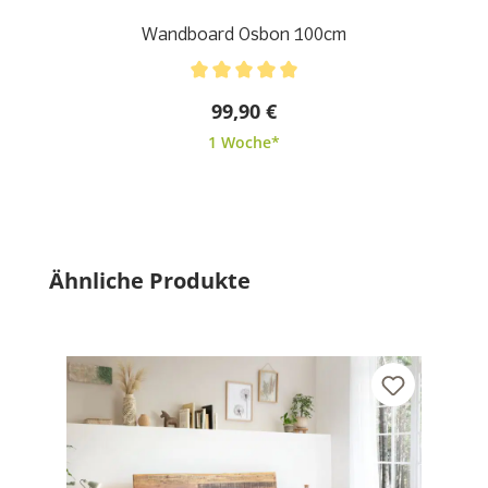
Wandboard Osbon 100cm
Durchschnittliche Bewertung von 5 von 5 Sternen
99,90 €
1 Woche*
Produktgalerie überspringen
Ähnliche Produkte