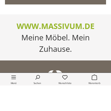
WWW.MASSIVUM.DE
Meine Möbel. Mein
Zuhause.
Himmelbett Osbon Akazie -
160x200
1.199,00 €
Lieferzeit:
13 Wochen*
Menü
Suchen
Wunschliste
Warenkorb
Zum
MASSIVUM-NEWSLETTER
anmelden und keine News & Trends
mehr verpassen!