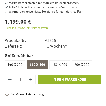
Markante Vierpfosten mit stabilem Baldachinrahmen
160x200 Liegefläche zum entspannten Ausstrecken
Warme, sonnengeküsste Holzfarbe für gemütliches Flair
1.199,00 €
Preise inkl. MwSt. inkl. Versandkosten
Produkt-Nr.:
A2826
Lieferzeit:
13 Wochen*
Größe wählbar
140 X 200
160 X 200
180 X 200
200 X 200
Produkt Anzahl: Gib den gewünschten Wer
IN DEN WARENKORB
Zur Wunschliste hinzufügen