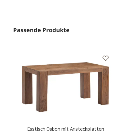
Produktgalerie überspringen
Passende Produkte
Esstisch Osbon mit Ansteckplatten