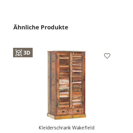
Produktgalerie überspringen
Ähnliche Produkte
3D
Kleiderschrank Wakefield