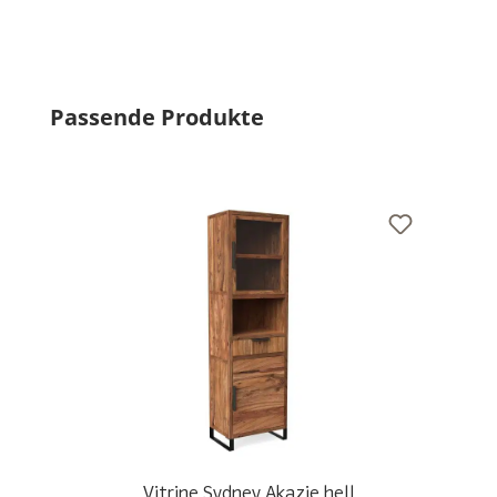
Produktgalerie überspringen
Passende Produkte
Vitrine Sydney Akazie hell