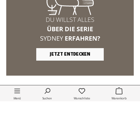
DU WILLST ALLES
ÜBER DIE SERIE
SYDNEY
ERFAHREN?
JETZT ENTDECKEN
Flurmöbel Set Sydney, Akazie hell
1.299,00 €
Lieferzeit:
13 Wochen*
WWW.MASSIVUM.DE
Menü
Suchen
Wunschliste
Warenkorb
Meine Möbel. Mein
Zuhause.