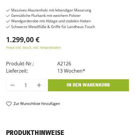
Massives Akazienholz mit lebendiger Maserung
Gemütliche Flurbank mit weichem Polster
Wandgarderobe mit Ablage und stabilen Haken
Schwarze Metallfüße & Griffe für Landhaus-Touch
1.299,00 €
Preise inkl. MwSt. inkl. Versandkosten
Produkt-Nr.:
A2126
Lieferzeit:
13 Wochen*
Produkt Anzahl: Gib den gewünschten Wer
IN DEN WARENKORB
Zur Wunschliste hinzufügen
PRODUKTHINWEISE