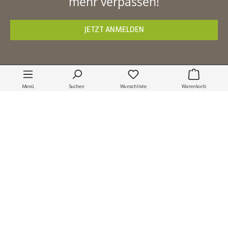
mehr verpassen!
Flurbank Caribou
JETZT ANMELDEN
149,00 €
Lieferzeit:
1-3 Werktage *
SERVICE-HOTLINE
Menü
Suchen
Wunschliste
Warenkorb
SHOP SERVICE
INFORMATION
SONSTIGES
VERSAND & ZAHLUNG