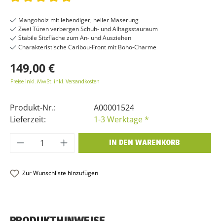
Durchschnittliche Bewertung von 5 von 5 Sternen
Mangoholz mit lebendiger, heller Maserung
Zwei Türen verbergen Schuh- und Alltagsstauraum
Stabile Sitzfläche zum An- und Ausziehen
Charakteristische Caribou-Front mit Boho-Charme
149,00 €
Preise inkl. MwSt. inkl. Versandkosten
Produkt-Nr.:
A00001524
Lieferzeit:
1-3 Werktage *
Produkt Anzahl: Gib den gewünschten Wer
IN DEN WARENKORB
Zur Wunschliste hinzufügen