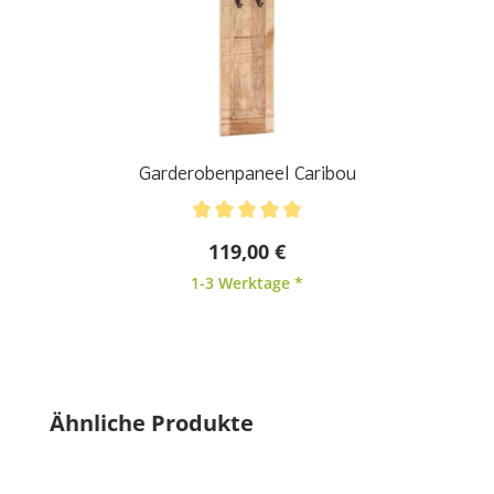
Garderobenpaneel Caribou
Durchschnittliche Bewertung von 5 von 5 Sternen
119,00 €
1-3 Werktage *
Produktgalerie überspringen
Ähnliche Produkte