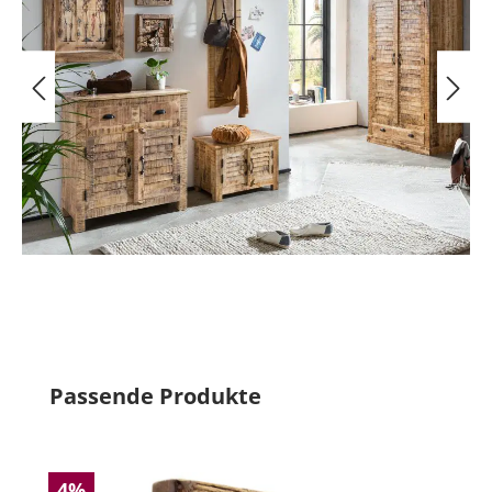
Produktgalerie überspringen
Passende Produkte
4%