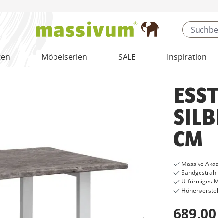
ten
Möbelserien
SALE
Inspiration
ESS
SILB
CM
Massive Akaz
Sandgestrahl
U-förmiges Me
Höhenverstell
689,00