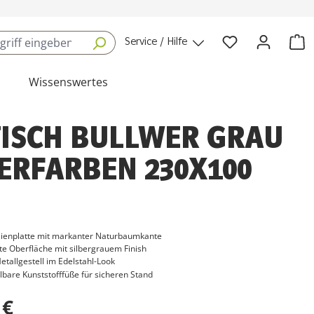
Service / Hilfe
Wissenswertes
TISCH BULLWER GRAU
ERFARBEN 230X100
ienplatte mit markanter Naturbaumkante
te Oberfläche mit silbergrauem Finish
tallgestell im Edelstahl-Look
bare Kunststofffüße für sicheren Stand
 €