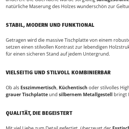
natürliche Maserung des Holzes wunderschön zur Geltu
STABIL, MODERN UND FUNKTIONAL
Getragen wird die massive Tischplatte von einem robus
setzen einen stilvollen Kontrast zur lebendigen Holzstru
für einen sicheren Stand auf jedem Untergrund.
VIELSEITIG UND STILVOLL KOMBINIERBAR
Ob als
Esszimmertisch
,
Küchentisch
oder stilvolles Hig
grauer Tischplatte
und
silbernem Metallgestell
bringt
QUALITÄT, DIE BEGEISTERT
Mit viel Liebe zum Detail gefertigt, überzeugt der
Esstisc