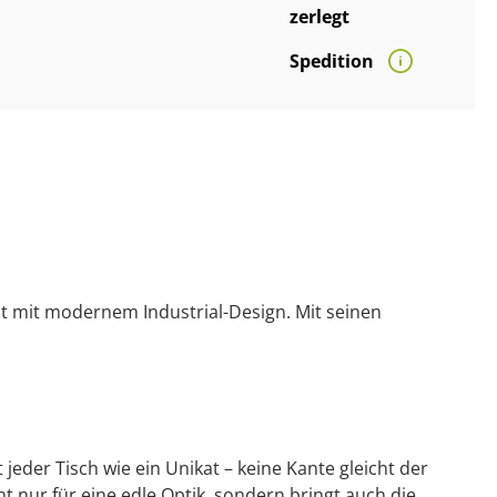
zerlegt
Spedition
eit mit modernem Industrial-Design. Mit seinen
 jeder Tisch wie ein Unikat – keine Kante gleicht der
ht nur für eine edle Optik, sondern bringt auch die