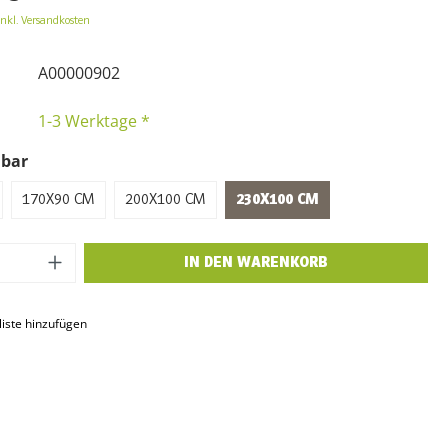
inkl. Versandkosten
A00000902
1-3 Werktage *
lbar
170X90 CM
200X100 CM
230X100 CM
 Anzahl: Gib den gewünschten Wert ein o
IN DEN WARENKORB
iste hinzufügen