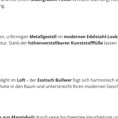
ng.
ten, u-förmigen
Metallgestell
im
modernen Edelstahl-Look
ktur. Dank der
höhenverstellbaren Kunststofffüße
lassen 
hlight im
Loft
– der
Esstisch Bullwer
fügt sich harmonisch i
 Ruhe in den Raum und unterstreicht Ihren modernen Gesc
h aus Massivholz
durch seine hochwertige Verarbeitung un