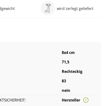
ndgewicht
wird zerlegt geliefert
8x4 cm
71,5
Rechteckig
83
nein
TSICHERHEIT:
Hersteller