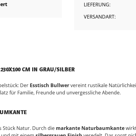
iert
LIEFERUNG:
VERSANDART:
 230X100 CM IN GRAU/SILBER
belstück: Der
Esstisch Bullwer
vereint rustikale Natürlichk
 Platz für Familie, Freunde und unvergessliche Abende.
BAUMKANTE
es Stück Natur. Durch die
markante Naturbaumkante
wirkt
und mit einem
silbergrauen Finish
veredelt. Das sorgt nic