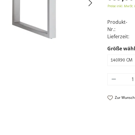
Preise inkl. MwSt. 
Produkt-
Nr.:
Lieferzeit:
Größe wäh
140X90 CM
Produkt
Zur Wunschl