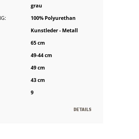
grau
G:
100% Polyurethan
Kunstleder - Metall
65 cm
49-44 cm
49 cm
43 cm
9
DETAILS