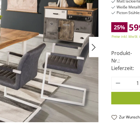
Matt lackiert
Weiße Metallf
Picton-Stühle
59
25%
Preise inkl. MwSt. 
Produkt-
Nr.:
Lieferzeit:
Produkt
Zur Wunschl