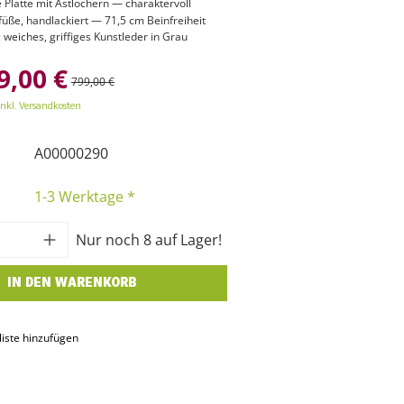
e Platte mit Astlöchern — charaktervoll
üße, handlackiert — 71,5 cm Beinfreiheit
: weiches, griffiges Kunstleder in Grau
9,00 €
799,00 €
inkl. Versandkosten
A00000290
1-3 Werktage *
 Anzahl: Gib den gewünschten Wert ein o
Nur noch 8 auf Lager!
IN DEN WARENKORB
iste hinzufügen