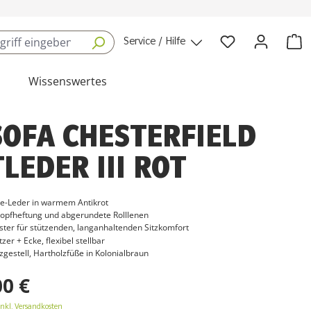
Service / Hilfe
Wissenswertes
SOFA CHESTERFIELD
LEDER III ROT
ge-Leder in warmem Antikrot
nopfheftung und abgerundete Rolllenen
ster für stützenden, langanhaltenden Sitzkomfort
zer + Ecke, flexibel stellbar
gestell, Hartholzfüße in Kolonialbraun
00 €
inkl. Versandkosten