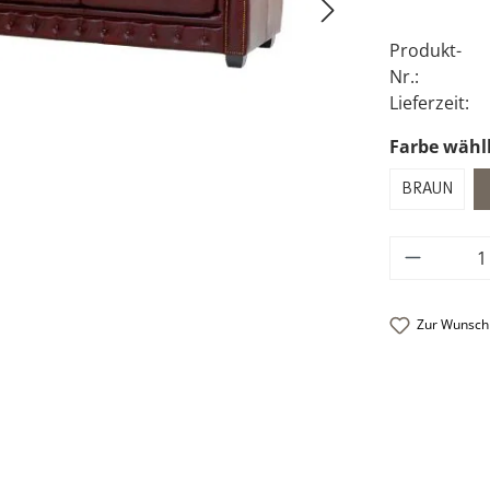
Produkt-
Nr.:
Lieferzeit:
Farbe wähl
BRAUN
Produkt
Zur Wunschl