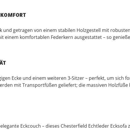
TZKOMFORT
k und getragen von einem stabilen Holzgestell mit robusten 
st mit einem komfortablen Federkern ausgestattet – so geni
ÄT
gigen Ecke und einem weiteren 3-Sitzer – perfekt, um sich 
den mit Transportfüßen geliefert; die massiven Holzfüße be
legante Eckcouch – dieses Chesterfield Echtleder Ecksofa zieh