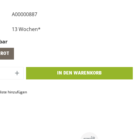
A00000887
13 Wochen*
bar
ROT
 Anzahl: Gib den gewünschten Wert ein o
IN DEN WARENKORB
iste hinzufügen