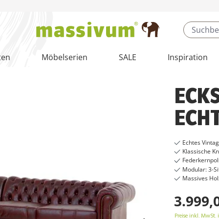
ten
Möbelserien
SALE
Inspiration
ECK
ECHT
Echtes Vinta
Klassische K
Federkernpol
Modular: 3-Sit
Massives Holz
3.999,
Preise inkl. MwSt. 