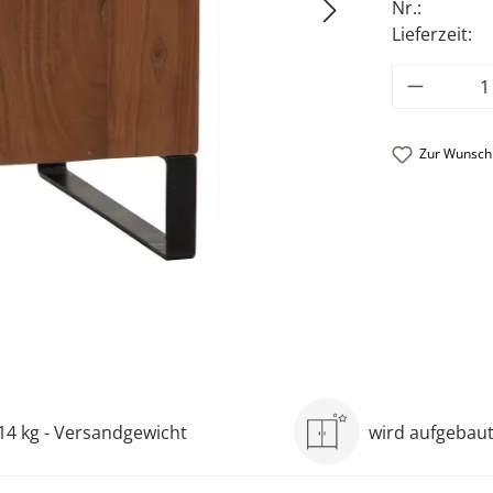
Nr.:
Lieferzeit:
Produkt
Zur Wunschl
14 kg - Versandgewicht
wird aufgebaut 