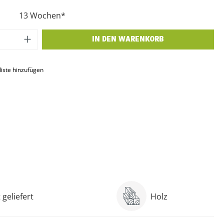
13 Wochen*
 Anzahl: Gib den gewünschten Wert ein o
IN DEN WARENKORB
iste hinzufügen
geliefert
Holz