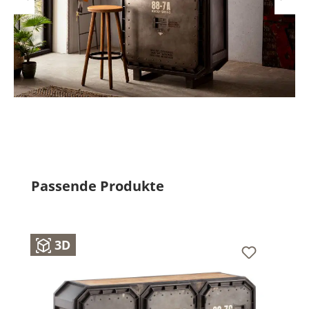
Produktgalerie überspringen
Passende Produkte
3D