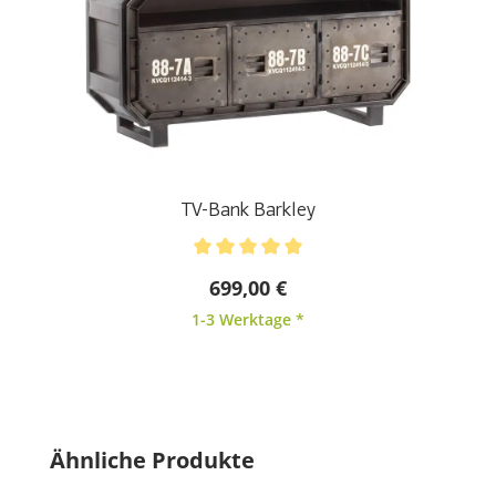
TV-Bank Barkley
Durchschnittliche Bewertung von 5 von 5 Sternen
699,00 €
1-3 Werktage *
Produktgalerie überspringen
Ähnliche Produkte