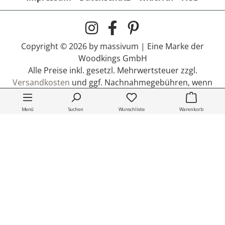
Copyright © 2026 by massivum | Eine Marke der
Bartresen Barkley
Woodkings GmbH
549,00 €
Alle Preise inkl. gesetzl. Mehrwertsteuer zzgl.
Lieferzeit:
1-3 Werktage *
Versandkosten
und ggf. Nachnahmegebühren, wenn
nicht anders angegeben.
* Gilt für Lieferungen nach Deutschland. Lieferzeiten
Menü
Suchen
Wunschliste
Warenkorb
für andere Länder siehe
Versandkosten
.