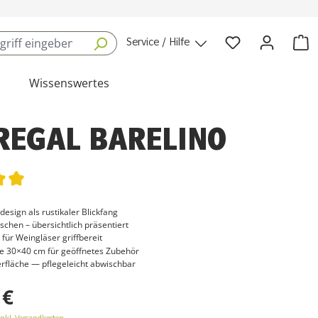
Service / Hilfe
Wissenswertes
REGAL BARELINO
tliche Bewertung von 5 von 5 Sternen
esign als rustikaler Blickfang
aschen – übersichtlich präsentiert
für Weingläser griffbereit
e 30×40 cm für geöffnetes Zubehör
erfläche — pflegeleicht abwischbar
 €