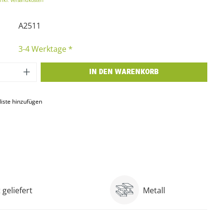
inkl. Versandkosten
A2511
3-4 Werktage *
 Anzahl: Gib den gewünschten Wert ein o
IN DEN WARENKORB
iste hinzufügen
geliefert
Metall