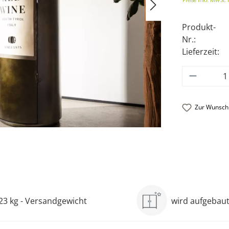
Preise inkl. MwSt. 
Produkt-
Nr.:
Lieferzeit:
Produkt
Zur Wunschl
23 kg - Versandgewicht
wird aufgebaut 