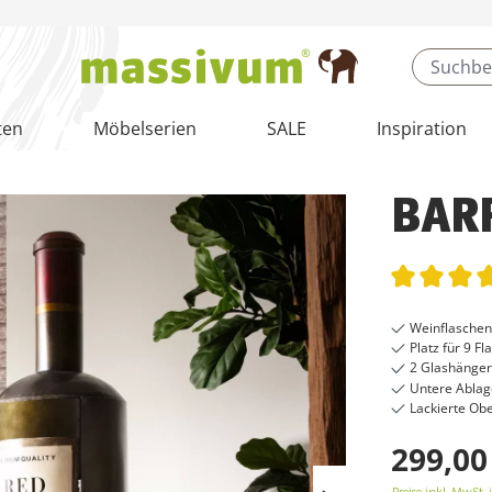
ten
Möbelserien
SALE
Inspiration
BAR
Durchschnit
Weinflaschend
Platz für 9 Fl
2 Glashänger 
Untere Ablag
Lackierte Ob
299,00