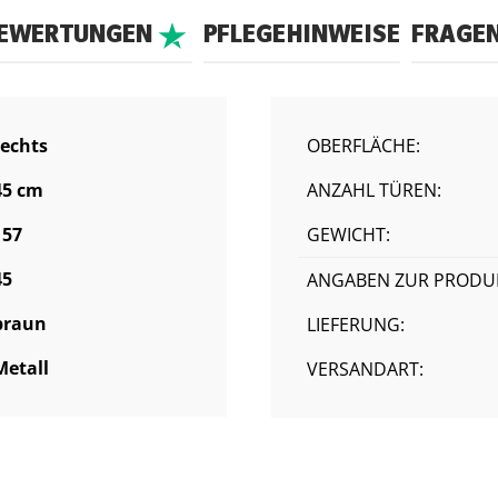
BEWERTUNGEN
PFLEGEHINWEISE
FRAGE
rechts
OBERFLÄCHE:
45 cm
ANZAHL TÜREN:
157
GEWICHT:
45
ANGABEN ZUR PRODUK
braun
LIEFERUNG:
Metall
VERSANDART: