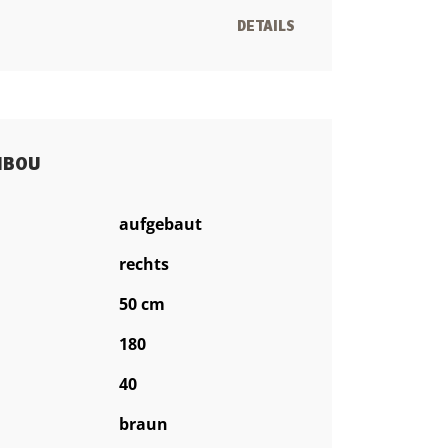
DETAILS
IBOU
aufgebaut
rechts
50 cm
180
40
braun