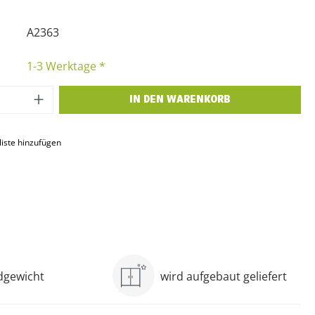
A2363
1-3 Werktage *
 Anzahl: Gib den gewünschten Wert ein o
IN DEN WARENKORB
iste hinzufügen
ndgewicht
wird aufgebaut geliefert