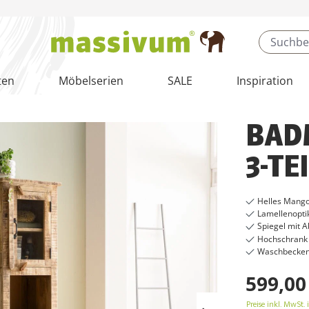
ten
Möbelserien
SALE
Inspiration
BAD
3-TE
Helles Mango
Lamellenopti
Spiegel mit A
Hochschrank 
Waschbeckenu
599,00
Preise inkl. MwSt. 