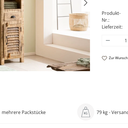
Produkt-
Nr.:
Lieferzeit:
Produkt
Zur Wunschl
mehrere Packstücke
79 kg - Versa