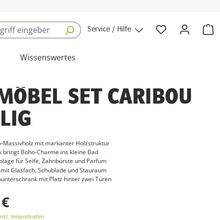
Service / Hilfe
Wissenswertes
MÖBEL SET CARIBOU
ILIG
-Massivholz mit markanter Holzstruktur
k bringt Boho-Charme ins kleine Bad
blage für Seife, Zahnbürste und Parfum
mit Glasfach, Schublade und Stauraum
nterschrank mit Platz hinter zwei Türen
 €
inkl. Versandkosten