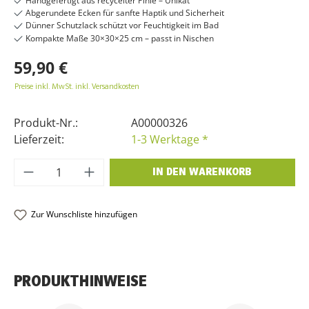
Handgefertigt aus recycelter Pinie – Unikat
Abgerundete Ecken für sanfte Haptik und Sicherheit
Dünner Schutzlack schützt vor Feuchtigkeit im Bad
Kompakte Maße 30×30×25 cm – passt in Nischen
59,90 €
Preise inkl. MwSt. inkl. Versandkosten
Produkt-Nr.:
A00000326
Lieferzeit:
1-3 Werktage *
Produkt Anzahl: Gib den gewünschten Wer
IN DEN WARENKORB
Zur Wunschliste hinzufügen
PRODUKTHINWEISE