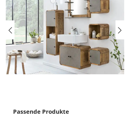
Produktgalerie überspringen
Passende Produkte