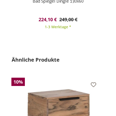
Bad Spiegel Dingle 130x60
224,10 €
249,00 €
1-3 Werktage *
Produktgalerie überspringen
Ähnliche Produkte
10%